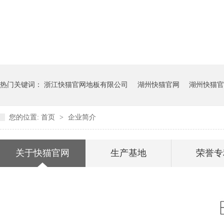
热门关键词：
浙江快猫官网地板有限公司
湖州快猫官网
湖州快猫官
您的位置:
首页
>
企业简介
关于快猫官网
生产基地
荣誉专