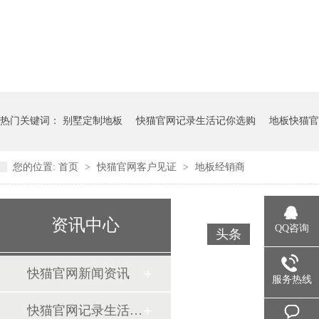
热门关键词：
别墅定制地板
快猫官网记录生活记你选购
地板快猫官
您的位置:
首页
>
快猫官网客户见证
>
地板经销商
资讯中心
QQ咨询
头条
快猫官网新闻资讯
服务热线
快猫官网记录生活记你案例