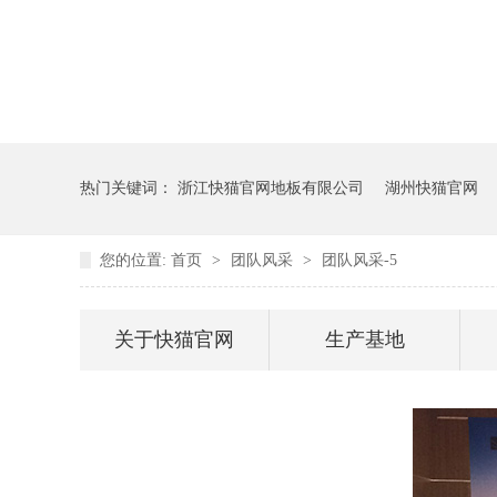
热门关键词：
浙江快猫官网地板有限公司
湖州快猫官网
您的位置:
首页
>
团队风采
>
团队风采-5
关于快猫官网
生产基地