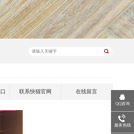
入口
联系快猫官网
在线留言
QQ咨询
服务热线