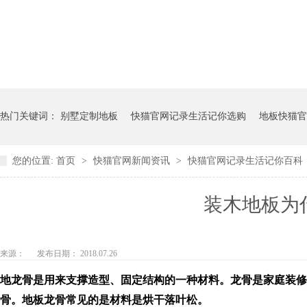
热门关键词：
别墅定制地板
快猫官网记录生活记你选购
地板快猫官
您的位置:
首页
>
快猫官网新闻资讯
>
快猫官网记录生活记你百科
装木地板为什么
来源：
发布日期： 2018.07.26
地
龙骨
是用来支撑造型、固定结构的一种材料。龙骨是家庭装
骨。地板龙骨常见的是材料是烘干落叶松。