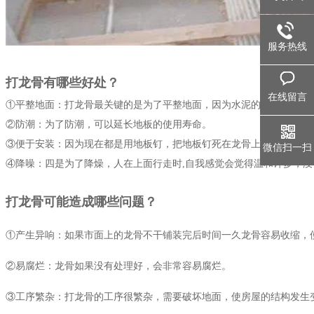
服务热线
打龙骨有哪些好处？
在线留言
①平整地面：打龙骨最关键的是为了平整地面，因为水泥的地面都不
②防潮：为了防潮，可以延长地板的使用寿命。
③便于安装：因为现在都是用地板钉，把地板钉死在龙骨上面的九厘板上
微信扫一扫
④降噪：四是为了降燥，人在上面行走时,自我感觉会觉得温和许多，
打龙骨可能造成哪些问题？
①产生异响：如果市面上的龙骨不干铺装完后时间一久龙骨容易收缩，使
②易腐烂：龙骨如果没有处理好，会非常容易腐烂。
③工序繁杂：打龙骨的工序很繁杂，需要破坏地面，使房屋的结构发生变化